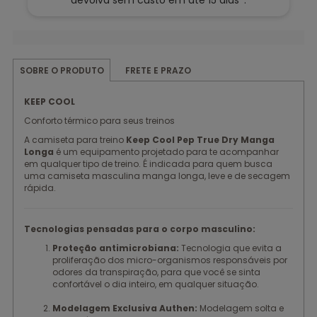
devolva sem custo em até 15 dias*.
FRETE E PRAZO
SOBRE O PRODUTO
KEEP COOL
Conforto térmico para seus treinos
A camiseta para treino
Keep Cool Pep True Dry Manga
Longa
é um equipamento projetado para te acompanhar
em qualquer tipo de treino. É indicada para quem busca
uma camiseta masculina manga longa, leve e de secagem
rápida.
Tecnologias pensadas para o corpo masculino:
Proteção antimicrobiana:
Tecnologia que evita a
proliferação dos micro-organismos responsáveis por
odores da transpiração, para que você se sinta
confortável o dia inteiro, em qualquer situação.
Modelagem Exclusiva Authen:
Modelagem solta e