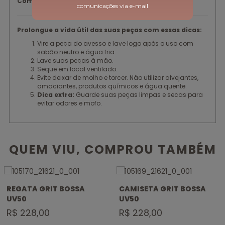
Composição:
Poliamida/Elastano
comunicações via e-mail
Prolongue a vida útil das suas peças com essas dicas:
Vire a peça do avesso e lave logo após o uso com
sabão neutro e água fria.
Lave suas peças à mão.
Seque em local ventilado.
Evite deixar de molho e torcer. Não utilizar alvejantes,
amaciantes, produtos químicos e água quente.
Dica extra:
Guarde suas peças limpas e secas para
evitar odores e mofo.
QUEM VIU, COMPROU TAMBÉM
REGATA GRIT BOSSA
CAMISETA GRIT BOSSA
UV50
UV50
R$ 228,00
R$ 228,00