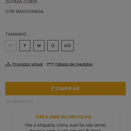
OUTRAS CORES
TAMANHO
PP
P
M
G
GG
Provador virtual
Tabela de medidas
62AUMCLCKT-682
USE E AME OU DEVOLVA
Tire a etiqueta, corra, sue! Se não amar,