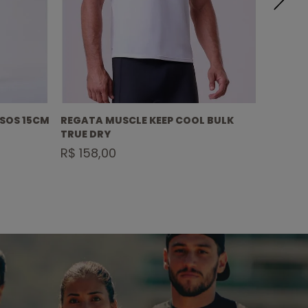
LSOS 15CM
REGATA MUSCLE KEEP COOL BULK
SHORT
TRUE DRY
ESSENT
R$ 158,00
R$ 39