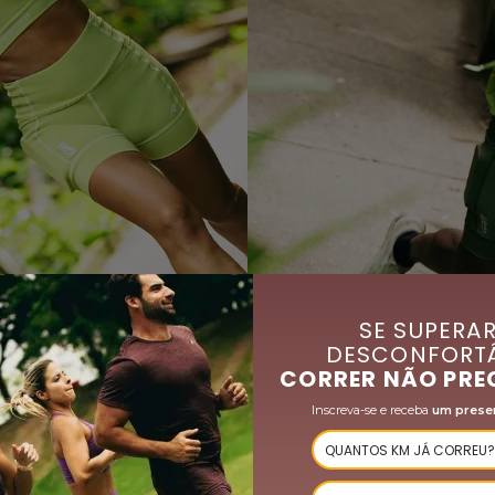
SE SUPERAR
DESCONFORTÁ
CORRER NÃO PRE
NOVIDADES
COMPRAR AGORA
Inscreva-se e receba
um prese
LINHA MASCULINA