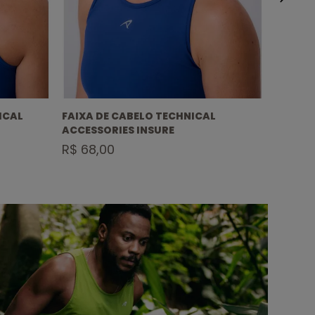
ICAL
FAIXA DE CABELO TECHNICAL
CORTA V
ACCESSORIES INSURE
A AGU
R$ 68,00
R$ 37