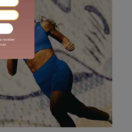
a receber
mail