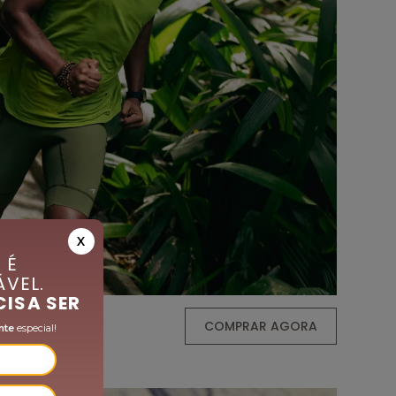
X
 É
VEL.
CISA SER
COMPRAR AGORA
nte
especial!