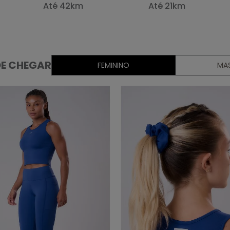
Até 42km
Até 21km
E CHEGAR
FEMININO
MA