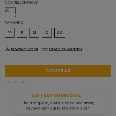
TAMANHO
PP
P
M
G
GG
Provador virtual
Tabela de medidas
67AUFTPGCT-423
USE E AME OU DEVOLVA
Tire a etiqueta, corra, sue! Se não amar,
devolva sem custo em até 15 dias*.