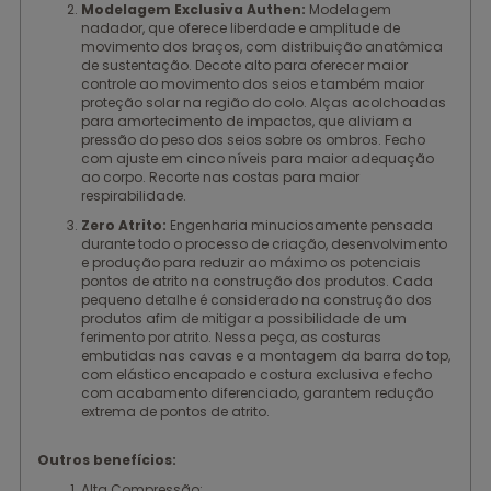
Modelagem Exclusiva Authen:
Modelagem
nadador, que oferece liberdade e amplitude de
movimento dos braços, com distribuição anatômica
de sustentação. Decote alto para oferecer maior
controle ao movimento dos seios e também maior
proteção solar na região do colo. Alças acolchoadas
para amortecimento de impactos, que aliviam a
pressão do peso dos seios sobre os ombros. Fecho
com ajuste em cinco níveis para maior adequação
ao corpo. Recorte nas costas para maior
respirabilidade.
Zero Atrito:
Engenharia minuciosamente pensada
durante todo o processo de criação, desenvolvimento
e produção para reduzir ao máximo os potenciais
pontos de atrito na construção dos produtos. Cada
pequeno detalhe é considerado na construção dos
produtos afim de mitigar a possibilidade de um
ferimento por atrito. Nessa peça, as costuras
embutidas nas cavas e a montagem da barra do top,
com elástico encapado e costura exclusiva e fecho
com acabamento diferenciado, garantem redução
extrema de pontos de atrito.
Outros benefícios:
Alta Compressão;