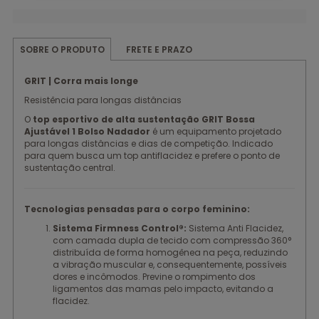
FRETE E PRAZO
SOBRE O PRODUTO
GRIT | Corra mais longe
Resistência para longas distâncias
O
top esportivo de alta sustentação GRIT Bossa
Ajustável 1 Bolso Nadador
é um equipamento projetado
para longas distâncias e dias de competição. Indicado
para quem busca um top antiflacidez e prefere o ponto de
sustentação central.
Tecnologias pensadas para o corpo feminino:
Sistema Firmness Control®:
Sistema Anti Flacidez,
com camada dupla de tecido com compressão 360°
distribuída de forma homogênea na peça, reduzindo
a vibração muscular e, consequentemente, possíveis
dores e incômodos. Previne o rompimento dos
ligamentos das mamas pelo impacto, evitando a
flacidez.