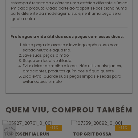
estampa é recortada e oferece uma estética diferente e única
em cada produto. Cada parte do rapport se posiciona numa
parte diferente da modelagem, isto é, nenhuma peça será
igual a outra.
Prolongue a vida útil das suas peças com essas dicas:
Vire a peça do avesso e lave logo após o uso com
sabão neutro e água fria.
Lave suas peças à mão.
Seque em local ventilado.
Evite deixar de molho e torcer. Não utilizar alvejantes,
amaciantes, produtos químicos e água quente.
Dica extra: Guarde suas peças limpas e secas para
evitar odores e mofo.
QUEM VIU, COMPROU TAMBÉM
SELO
-35%
-35%
ATÉ
TOP ESSENTIAL RUN
TOP GRIT BOSSA
10KM