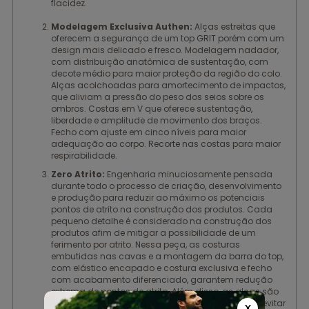
flacidez.
Modelagem Exclusiva Authen:
Alças estreitas que
oferecem a segurança de um top GRIT porém com um
design mais delicado e fresco. Modelagem nadador,
com distribuição anatômica de sustentação, com
decote médio para maior proteção da região do colo.
Alças acolchoadas para amortecimento de impactos,
que aliviam a pressão do peso dos seios sobre os
ombros. Costas em V que oferece sustentação,
liberdade e amplitude de movimento dos braços.
Fecho com ajuste em cinco níveis para maior
adequação ao corpo. Recorte nas costas para maior
respirabilidade.
Zero Atrito:
Engenharia minuciosamente pensada
durante todo o processo de criação, desenvolvimento
e produção para reduzir ao máximo os potenciais
pontos de atrito na construção dos produtos. Cada
pequeno detalhe é considerado na construção dos
produtos afim de mitigar a possibilidade de um
ferimento por atrito. Nessa peça, as costuras
embutidas nas cavas e a montagem da barra do top,
com elástico encapado e costura exclusiva e fecho
com acabamento diferenciado, garantem redução
extrema de pontos de atrito. Além disso, as alças são
em elástico encapado para garantir o conforto e evitar
X