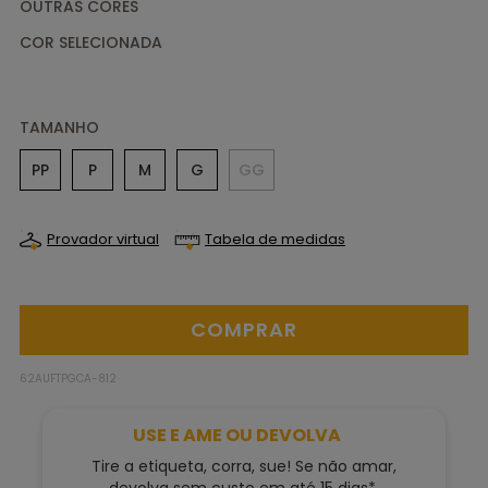
OUTRAS CORES
TAMANHO
PP
P
M
G
GG
Provador virtual
Tabela de medidas
62AUFTPGCA-812
USE E AME OU DEVOLVA
Tire a etiqueta, corra, sue! Se não amar,