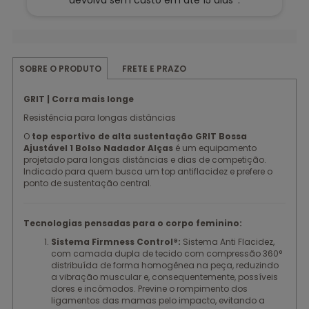
devolva sem custo em até 15 dias*.
FRETE E PRAZO
SOBRE O PRODUTO
GRIT | Corra mais longe
Resistência para longas distâncias
O
top esportivo de alta sustentação GRIT Bossa
Ajustável 1 Bolso Nadador Alças
é um equipamento
projetado para longas distâncias e dias de competição.
Indicado para quem busca um top antiflacidez e prefere o
ponto de sustentação central.
Tecnologias pensadas para o corpo feminino:
Sistema Firmness Control®:
Sistema Anti Flacidez,
com camada dupla de tecido com compressão 360°
distribuída de forma homogênea na peça, reduzindo
a vibração muscular e, consequentemente, possíveis
dores e incômodos. Previne o rompimento dos
ligamentos das mamas pelo impacto, evitando a