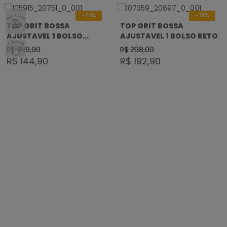
SELO
-50%
-35%
ATÉ
TOP GRIT BOSSA
TOP GRIT BOSSA
42KM
AJUSTAVEL 1 BOLSO
AJUSTAVEL 1 BOLSO RETO
SELO 1
NADADOR
R$ 289,90
R$ 298,00
BOLSO
R$ 144,90
R$ 192,90