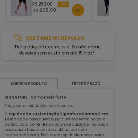
R$ 258,00
R$ 299,9
-20%
R$ 205,90
R$ 209,
USE E AME OU DEVOLVA
Tire a etiqueta, corra, sue! Se não amar,
devolva sem custo em até 15 dias*.
FRETE E PRAZO
SOBRE O PRODUTO
SIGNATURE | Corra mais forte
Força para treinos diários e intensos
O
top de alta sustentação Signature Samba 2 em
1
é indicado para quem busca um top feminino para
corrida para correr até 21k ou 2h de duração. Indicado
para quem busca um top antiflacidez com
sustentação extra. Por ser um top duplo, com quatro