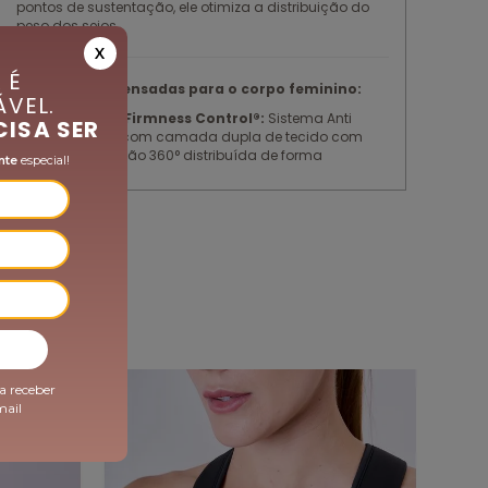
pontos de sustentação, ele otimiza a distribuição do
peso dos seios.
X
 É
Tecnologias pensadas para o corpo feminino:
VEL.
Sistema Firmness Control®:
Sistema Anti
CISA SER
Flacidez, com camada dupla de tecido com
compressão 360° distribuída de forma
nte
especial!
homogênea na peça, reduzindo a vibração
muscular e, consequentemente, possíveis dores
e incômodos. Previne o rompimento dos
ligamentos das mamas pelo impacto, evitando
a flacidez.
Modelagem Exclusiva Authen:
Um top duplo,
com quatro pontos de sustentação que
otimizam distribuição do peso dos seios, com
decote médio para maior proteção da região do
colo.
Zero Atrito:
Engenharia minuciosamente
a receber
-40%
pensada durante todo o processo de criação,
mail
desenvolvimento e produção para reduzir ao
máximo os potenciais pontos de atrito na
construção dos produtos. Cada pequeno
detalhe é considerado na construção dos