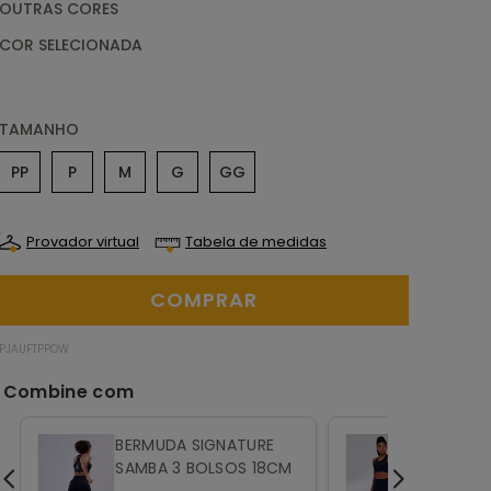
OUTRAS CORES
TAMANHO
PP
P
M
G
GG
Provador virtual
Tabela de medidas
PJAUFTPPOW
BERMUDA SIGNATURE
LEGGING
SAMBA 3 BOLSOS 18CM
SAMBA