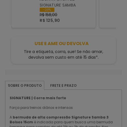
SIGNATURE SAMBA
-20%
R$ 158,00
R$ 125,90
USE E AME OU DEVOLVA
Tire a etiqueta, corra, sue! Se não amar,
devolva sem custo em até 15 dias*.
FRETE E PRAZO
SOBRE O PRODUTO
SIGNATURE | Corra mais forte
Força para treinos diários e intensos
A
bermuda de alta compressão Signature Samba 3
Bolsos 15cm
é indicada para quem busca uma bermuda
feminina para corridas de até 21k ou 2h de duração. Nos