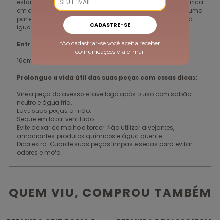
estampa é recortada e oferece uma estética diferente e única
em cada produto. Cada parte do rapport se posiciona numa
parte diferente da modelagem, isto é, nenhuma peça será
CADASTRE-SE
igual a outra.
*Ao cadastrar-se você aceita receber
Entrepernas:
comunicações via e-mail
16cm - tamanho M
Prolongue a vida útil das suas peças com essas dicas:
Vire a peça do avesso e lave logo após o uso com sabão
neutro e água fria.
Lave suas peças à mão.
Seque em local ventilado.
Evite deixar de molho e torcer. Não utilizar alvejantes,
amaciantes, produtos químicos e água quente.
Dica extra: Guarde suas peças limpas e secas para evitar
odores e mofo.
QUEM VIU, COMPROU TAMBÉM