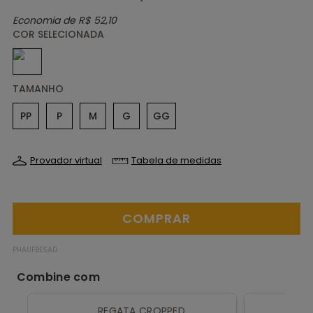
Economia de
R$ 52,10
TAMANHO
PP
P
M
G
GG
Provador virtual
Tabela de medidas
PHAUFBESAD
REGATA CROPPED