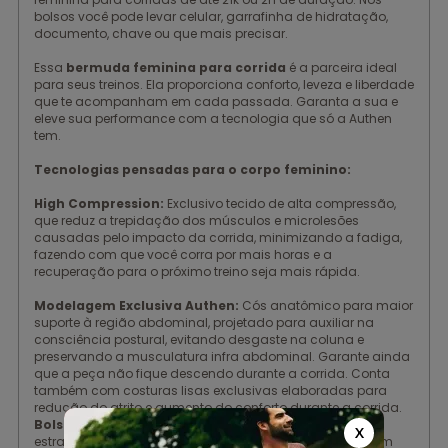
bolsos você pode levar celular, garrafinha de hidratação,
documento, chave ou que mais precisar.
Essa
bermuda feminina para corrida
é a parceira ideal
para seus treinos. Ela proporciona conforto, leveza e liberdade
que te acompanham em cada passada. Garanta a sua e
eleve sua performance com a tecnologia que só a Authen
tem.
Tecnologias pensadas para o corpo feminino:
High Compression:
Exclusivo tecido de alta compressão,
que reduz a trepidação dos músculos e microlesões
causadas pelo impacto da corrida, minimizando a fadiga,
fazendo com que você corra por mais horas e a
recuperação para o próximo treino seja mais rápida.
Modelagem Exclusiva Authen:
Cós anatômico para maior
suporte à região abdominal, projetado para auxiliar na
consciência postural, evitando desgaste na coluna e
preservando a musculatura infra abdominal. Garante ainda
que a peça não fique descendo durante a corrida. Conta
também com costuras lisas exclusivas elaboradas para
redução do atrito e aumento do conforto durante a corrida.
Bolsos com Sistema de Estabilização:
Bolsos
X
estrategicamente e ergonomicamente localizados, e com