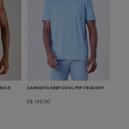
Outros benefícios:
Tecnologia True-Dry® de rápida evaporação do
suor, evitando odores indesejáveis e mantendo
a roupa praticamente seca ao longo de todo o
treino;
Hipoalérgica;
Cobre gola personalizado que garante um
melhor acabamento ao produto e o torna ainda
mais charmoso.
Composição:
Poliamida/Elastano
Prolongue a vida útil das suas peças com essas
dicas:
Vire a peça do avesso e lave logo após o uso
com sabão neutro e água fria.
Lave suas peças à mão.
 BULK
CAMISETA KEEP COOL PEP TRUE DRY
REGAT
Seque em local ventilado.
Evite deixar de molho e torcer. Não utilizar
R$ 149,90
R$ 2
alvejantes, amaciantes, produtos químicos e
água quente.
Dica extra:
Guarde suas peças limpas e secas
para evitar odores e mofo.