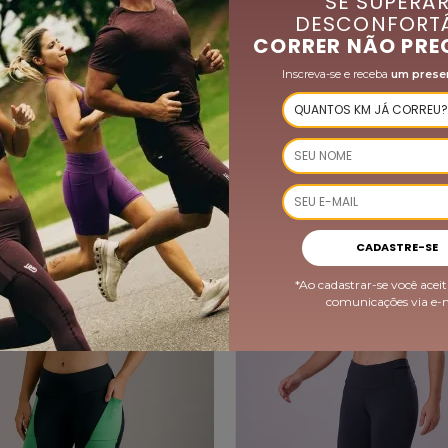
SE SUPERAR
DESCONFORTÁ
CORRER NÃO PRE
Inscreva-se e receba
um prese
QUEM VIU, COMPROU TAMBÉM
-35%
CADASTRE-SE
*Ao cadastrar-se você aceit
comunicações via e-