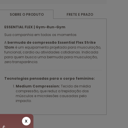
FRETE E PRAZO
SOBRE O PRODUTO
ESSENTIAL FLEX | Gym-Run-Gym
Sua companhia em todos os momentos
A
bermuda de compressão Essential Flex Strike
12cm
é um equipamento projetado para musculação,
funcional, cardio ou atividades cotidianas. Indicada
para quem busca uma bermuda para musculação,
zero transparência.
Tecnologias pensadas para o corpo feminino:
Medium Compression:
Tecido de média
compressão, que reduz a trepidação dos
músculos e microlesões causadas pelo
impacto.
Modelagem Exclusiva Authen:
Cós
anatômico para maior suporte à região
abdominal, de elástico personalizado, exclusivo,
X
de 4,5cm. Garante ainda que a peça não fique