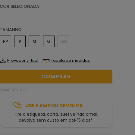
TAMANHO
PP
P
M
G
GG
Provador virtual
Tabela de medidas
62AUFBESTK-825
USE E AME OU DEVOLVA
Tire a etiqueta, corra, sue! Se não amar,
devolva sem custo em até 15 dias*.