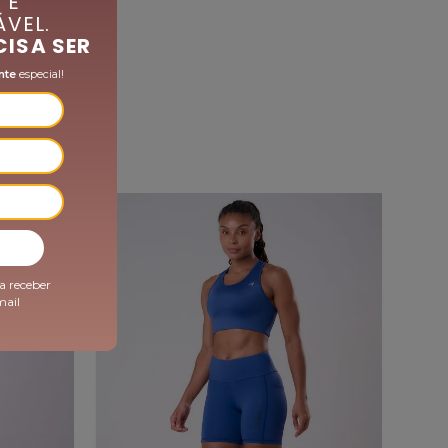
 É
descendo durante a atividade.
VEL.
Zero Atrito:
Engenharia minuciosamente
CISA SER
pensada durante todo o processo de criação,
desenvolvimento e produção para reduzir ao
nte
especial!
máximo os potenciais pontos de atrito na
construção dos produtos. Cada pequeno
detalhe é considerado na construção dos
produtos afim de mitigar a possibilidade de um
ferimento por atrito.
Outros benefícios:
-35%
Tecido sustentável | Garrafas PET são base do
Poliéster Reciclado, uma matéria-prima
sustentável. Além disso, ele também é reciclável;
Zero transparência;
a receber
Proteção Solar FPU 50+.
mail
Composição:
Poliéster/ Elastano
Entrepernas: