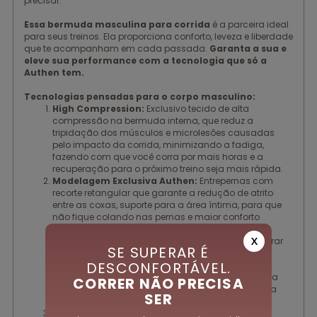
precisar.
Essa bermuda masculina para corrida
é a parceira ideal
para seus treinos. Ela proporciona conforto, leveza e liberdade
que te acompanham em cada passada.
Garanta a sua e
eleve sua performance com a tecnologia que só a
Authen tem.
Tecnologias pensadas para o corpo masculino:
High Compression:
Exclusivo tecido de alta
compressão na bermuda interna, que reduz a
tripidação dos músculos e microlesões causadas
pelo impacto da corrida, minimizando a fadiga,
fazendo com que você corra por mais horas e a
recuperação para o próximo treino seja mais rápida.
Modelagem Exclusiva Authen:
Entrepernas com
recorte retangular que garante a redução de atrito
entre as coxas, suporte para a área íntima, para que
não fique colando nas pernas e maior conforto
estético. Frente lisa, sem emenda no gancho,
oferecendo menor atrito e maior conforto, além gerar
X
SE SUPERAR É
discrição, pois não marca ou evidencia o volume
DESCONFORTÁVEL.
frontal e garante a não transparência na região
traseira. Costuras lisas exclusivas elaboradas para
CORRER NÃO PRECISA
redução do atrito e aumento do conforto durante a
SER
corrida.
Bolsos com Sistema de Estabilização:
Bolsos