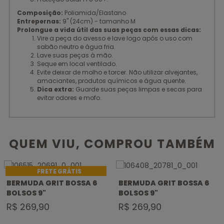
Composição:
Poliamida/Elastano
Entrepernas:
9" (24cm) - tamanho M
Prolongue a vida útil das suas peças com essas dicas:
Vire a peça do avesso e lave logo após o uso com
sabão neutro e água fria.
Lave suas peças à mão.
Seque em local ventilado.
Evite deixar de molho e torcer. Não utilizar alvejantes,
amaciantes, produtos químicos e água quente.
Dica extra:
Guarde suas peças limpas e secas para
evitar odores e mofo.
QUEM VIU, COMPROU TAMBÉM
BERMUDA GRIT BOSSA 6
BERMUDA GRIT BOSSA 6
BOLSOS 9"
BOLSOS 9"
R$ 269,90
R$ 269,90