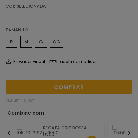
TAMANHO
P
M
G
GG
Provador virtual
Tabela de medidas
PJAUMBEBNS-007
REGATA GRIT BOSSA
UV50