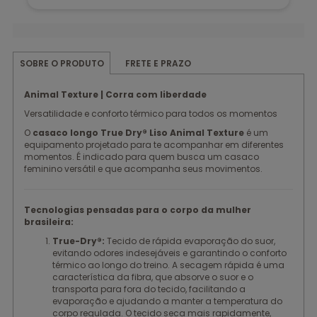
FRETE E PRAZO
SOBRE O PRODUTO
Animal Texture | Corra com liberdade
Versatilidade e conforto térmico para todos os momentos
O
casaco longo True Dry® Liso Animal Texture
é um
equipamento projetado para te acompanhar em diferentes
momentos. É indicado para quem busca um casaco
feminino versátil e que acompanha seus movimentos.
Tecnologias pensadas para o corpo da mulher
brasileira:
True-Dry®:
Tecido de rápida evaporação do suor,
evitando odores indesejáveis e garantindo o conforto
térmico ao longo do treino. A secagem rápida é uma
característica da fibra, que absorve o suor e o
transporta para fora do tecido, facilitando a
evaporação e ajudando a manter a temperatura do
corpo regulada. O tecido seca mais rapidamente,