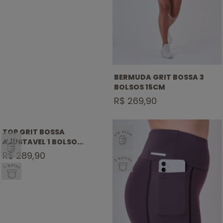
BERMUDA GRIT BOSSA 3
BOLSOS 15CM
R$ 269,90
SELO
TOP GRIT BOSSA
SELO
ATÉ
AJUSTAVEL 1 BOLSO
ATÉ
42KM
NADADOR
R$ 289,90
42KM
SELO 3
SELO 1
BOLSOS
BOLSO