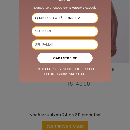
Inscreva-se e receba
um presente
especial!
CADASTRE-SE
*Ao cadastrar-se você aceita receber
REGATA MUSCLE KEEP
comunicações via e-mail
COOL MIX TRUE DRY
R$ 149,90
Você visualizou
24
de
30
produtos
CARREGAR MAIS