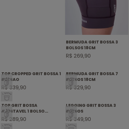
BERMUDA GRIT BOSSA 3
BOLSOS 18CM
R$ 269,90
TOP CROPPED GRIT BOSSA 1
BERMUDA GRIT BOSSA 7
SELO
SELO
BOLSAO
BOLSOS 18CM
ATÉ
ATÉ
R$ 339,90
42KM
R$ 329,90
42KM
SELO 1
BOLSO
TOP GRIT BOSSA
LEGGING GRIT BOSSA 3
SELO
SELO
AJUSTAVEL 1 BOLSO
BOLSOS
ATÉ
ATÉ
NADADOR ALCAS
R$ 289,90
42KM
R$ 349,90
42KM
SELO 1
SELO 3