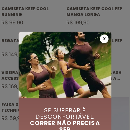
CAMISETA KEEP COOL
CAMISETA KEEP COOL PEP
RUNNING
MANGA LONGA
R$ 99,90
R$ 199,90
X
REGATA KEEP COOL PEP
CAMISETA KEEP COOL PEP
R$ 149,90
R$ 149,90
VISEIRA TECHNICAL
CORTA VENTO P. L. SLASH
ACCESSORIES SHADE
RIP STOP RESISTENTE A
AGUA
R$ 169,90
R$ 449,90
FAIXA DE CABELO
SE SUPERAR É
TECHNICAL ACCESSORIES
DESCONFORTÁVEL.
INSURE
R$ 59,90
CORRER NÃO PRECISA
SER