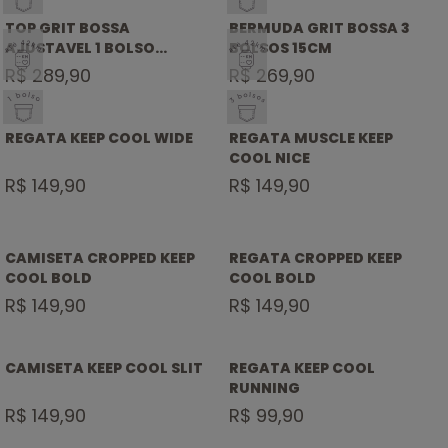
BOLSO
BOLSOS
TOP GRIT BOSSA
BERMUDA GRIT BOSSA 3
SELO
SELO
AJUSTAVEL 1 BOLSO
BOLSOS 15CM
ATÉ
ATÉ
NADADOR
R$ 289,90
42KM
R$ 269,90
42KM
SELO 1
SELO 3
BOLSO
BOLSOS
REGATA KEEP COOL WIDE
REGATA MUSCLE KEEP
COOL NICE
R$ 149,90
R$ 149,90
CAMISETA CROPPED KEEP
REGATA CROPPED KEEP
COOL BOLD
COOL BOLD
R$ 149,90
R$ 149,90
CAMISETA KEEP COOL SLIT
REGATA KEEP COOL
RUNNING
R$ 149,90
R$ 99,90