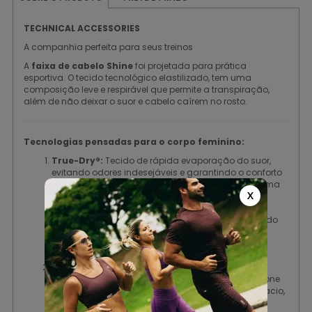
TECHNICAL ACCESSORIES
A companhia perfeita para seus treinos
A
faixa de cabelo Shine
foi projetada para prática
esportiva. O tecido tecnológico elastilizado, tem uma
composição leve e respirável que permite a transpiração,
além de não deixar o suor e cabelo caírem no rosto.
Tecnologias pensadas para o corpo feminino:
True-Dry®:
Tecido de rápida evaporação do suor,
evitando odores indesejáveis e garantindo o conforto
térmico ao longo do treino. A secagem rápida é uma
X
característica da fibra, que absorve o suor e
transporta-o para fora do tecido facilitando a
evaporação e ajudando a manter a temperatura do
corpo regulada. Tecido seca mais rapidamente
auxiliando na performance.
Modelagem Exclusiva Authen:
Modelagem
anatômica, com tecido elastizado e faixa de silicone
interna para melhor fixação na cabeça. Toque macio,
fresco e com alta durabilidade. Logo refletivo.