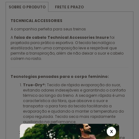
FRETE E PRAZO
SOBRE O PRODUTO
TECHNICAL ACCESSORIES
A companhia perfeita para seus treinos
A
faixa de cabelo Technical Accessories Insure
foi
projetada para prática esportiva. O tecido tecnológico
elastilizado, tem uma composição leve e respirável que
permite a transpiração, além de não deixar o suor e cabelo
caírem no rosto.
Tecnologias pensadas para o corpo feminino:
True-Dry®:
Tecido de rápida evaporação do suor,
evitando odores indesejáveis e garantindo o conforto
térmico ao longo do treino. A secagem rápida é uma
característica da fibra, que absorve o suor e
transporta-o para fora do tecido facilitando a
evaporação e ajudando a manter a temperatura do
corpo regulada. Tecido seca mais rapidamente
auxiliando na performance.
X
Modelagem Exclusiva Authen:
Modelagem
anatômica, com tecido elastizado e faixa de silicone