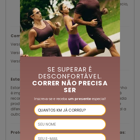
interna para melhor fixação na cabeça. Toque macio,
fresco e com alta durabilidade. Logo refletivo.
Composição:
Versão lisa: Poliamida/ Elastano
Versão estampada: Poliéster/ Elastano
Versão flúor: Poliéster/ Elastano
SE SUPERAR É
DESCONFORTÁVEL.
Estampas:
CORRER NÃO PRECISA
Estampa corrida = Nessa técnica de estamparia, o desenho
SER
é impresso no rolo de tecido, dessa maneira a estampa é
recortada e oferece uma estética diferente e única em cada
Inscreva-se e receba
um presente
especial!
produto. Cada parte do rapport se posiciona numa parte
diferente da modelagem, isto é, nenhuma peça será igual a
outra.
Prolongue a vida útil das suas peças com essas dicas: