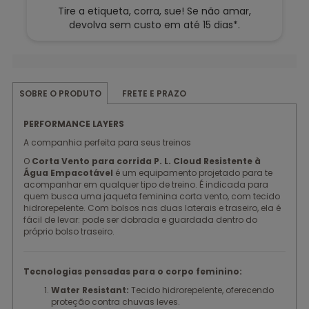
Tire a etiqueta, corra, sue! Se não amar,
devolva sem custo em até 15 dias*.
FRETE E PRAZO
SOBRE O PRODUTO
PERFORMANCE LAYERS
A companhia perfeita para seus treinos
O
Corta Vento para corrida P. L. Cloud Resistente à
Água Empacotável
é um equipamento projetado para te
acompanhar em qualquer tipo de treino. É indicada para
quem busca uma jaqueta feminina corta vento, com tecido
hidrorepelente. Com bolsos nas duas laterais e traseiro, ela é
fácil de levar: pode ser dobrada e guardada dentro do
próprio bolso traseiro.
Tecnologias pensadas para o corpo feminino:
Water Resistant:
Tecido hidrorepelente, oferecendo
proteção contra chuvas leves.