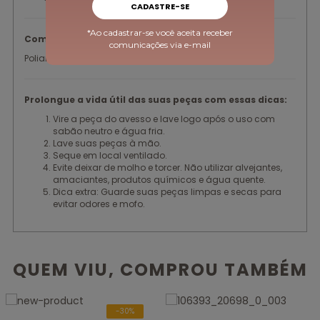
CADASTRE-SE
*Ao cadastrar-se você aceita receber
Composição:
comunicações via e-mail
Poliamida
Prolongue a vida útil das suas peças com essas dicas:
Vire a peça do avesso e lave logo após o uso com
sabão neutro e água fria.
Lave suas peças à mão.
Seque em local ventilado.
Evite deixar de molho e torcer. Não utilizar alvejantes,
amaciantes, produtos químicos e água quente.
Dica extra: Guarde suas peças limpas e secas para
evitar odores e mofo.
QUEM VIU, COMPROU TAMBÉM
-30%