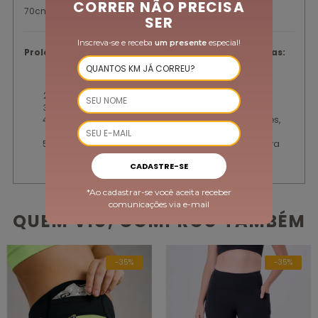
CORRER NÃO PRECISA
70cm - tamanho M
SER
Inscreva-se e receba
um presente
especial!
Prolongue a vida útil das suas peças com essas dicas:
Vire a peça do avesso e lave logo após o uso com
sabão neutro e água fria.
Lave suas peças à mão.
Seque em local ventilado.
Evite deixar de molho e torcer. Não utilizar alvejantes,
amaciantes, produtos químicos e água quente.
Dica extra: Guarde suas peças limpas e secas para
evitar odores e mofo.
CADASTRE-SE
*Ao cadastrar-se você aceita receber
comunicações via e-mail
QUEM VIU, COMPROU TAMBÉM
-35%
-35%