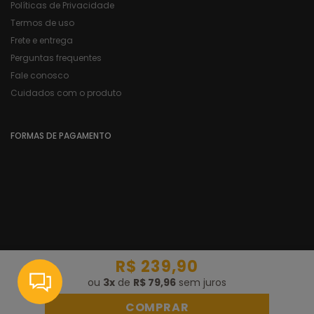
Políticas de Privacidade
Termos de uso
Frete e entrega
Perguntas frequentes
Fale conosco
Cuidados com o produto
FORMAS DE PAGAMENTO
R$ 239,90
CNPJ:
18.729.510/0001-60
ou
3
x
de
R$ 79,96
sem juros
Razão Social:
Authen Comércio de Roupas e Artigos Esportivos
© 2020 Authen. Todos os direitos reservados.
COMPRAR