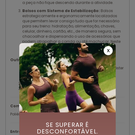
a peça não fique descendo durante a atividade.
Bolsos com Sistema de Estabilização:
Bolsos
estrategicamente e ergonomicamente localizados
que permitem levar consigo tudo que for necessário
para seu treino: hidratação, alimentação, chaves,
celular, dinheiro, cartão, etc., de maneira segura, sem
chacoalhar e dispensando o uso de acessórios que
podem atrapalhar a corrida ou até machucar. Neste
produto contamos com 2 bolsos laterais.
X
Outros benefícios:
Tecido sustentável | Garrafas PET são base do Poliéster
Reciclado, uma matéria-prima sustentável. Além
disso, ele também é reciclável;
Zero transparência;
Proteção Solar FPU 50+.
Composição:
Poliéster/ Elastano
SE SUPERAR É
DESCONFORTÁVEL.
Entrepernas: