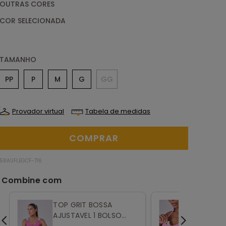
OUTRAS CORES
TAMANHO
PP
P
M
G
GG
Provador virtual
Tabela de medidas
58AUFLEGCF-716
TOP GRIT BOSSA
TOP GRI
AJUSTAVEL 1 BOLSO
AJUSTAV