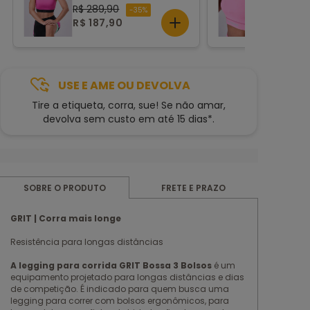
RETO
NADADO
R$ 289,90
R$ 289,9
-35%
R$ 187,90
R$ 187,
USE E AME OU DEVOLVA
Tire a etiqueta, corra, sue! Se não amar,
devolva sem custo em até 15 dias*.
FRETE E PRAZO
SOBRE O PRODUTO
GRIT | Corra mais longe
Resistência para longas distâncias
A legging para corrida GRIT Bossa 3 Bolsos
é um
equipamento projetado para longas distâncias e dias
de competição. É indicado para quem busca uma
legging para correr com bolsos ergonômicos, para