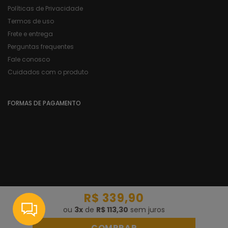
Políticas de Privacidade
Termos de uso
Frete e entrega
Perguntas frequentes
Fale conosco
Cuidados com o produto
FORMAS DE PAGAMENTO
R$ 339,90
CNPJ:
18.729.510/0001-60
ou
3
x
de
R$ 113,30
sem juros
Razão Social:
Authen Comércio de Roupas e Artigos Esportivos
© 2020 Authen. Todos os direitos reservados.
COMPRAR