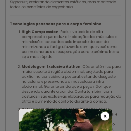
Signature, explorando elementos estéticos, mas mantendo
todos os benefícios de engenharia.
Tecnologias pensadas para o corpo feminino:
High Compression:
Exclusivo tecido de alta
compressão, que reduz a tripidação dos músculos e
microlesões causadas pelo impacto da corrida,
minimizando a fadiga, fazendo com que você corra
por mais horas e a recuperação para o próximo treino
seja mais rápida.
Modelagem Exclusiva Authen:
Cós anatômico para
maior suporte à região abdominal, projetado para
auxiliar na consciência postural, evitando desgaste
na coluna e preservando a musculatura infra
abdominal. Garante ainda que a peça não fique
descendo durante a corrida. Conta também com
costuras lisas exclusivas elaboradas para redução do
atrito e aumento do conforto durante a corrida.
Bolsos com Sistema de Estabilização:
Bolsos
estrategicamente e ergonomicamente localizados, e
X
com sistema de abertura que oferece maior
segurança para os objetos. Permitem levar consigo
tudo que necessário para sua corrida: hidratação,