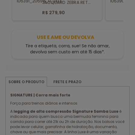
JACQUARD ZEBRA RETO
LUXE
R$ 279,90
USE E AME OU DEVOLVA
Tire a etiqueta, corra, sue! Se não amar,
devolva sem custo em até 15 dias*.
FRETE E PRAZO
SOBRE O PRODUTO
SIGNATURE | Corra mais forte
Força para treinos diários e intensos
A
legging de alta compressão Signature Samba Luxe
é
indicada para quem busca uma bermuda feminina para
corrida para correr até 21k ou 2h de duração. Nos bolsos você
pode levar celular, garrafinha de hidratação, documento,
chave ou que mais precisar. A linha Luxe é uma variação