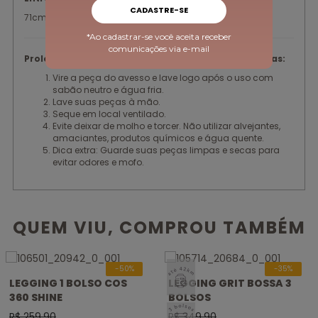
CADASTRE-SE
71cm - tamanho M
*Ao cadastrar-se você aceita receber
comunicações via e-mail
Prolongue a vida útil das suas peças com essas dicas:
Vire a peça do avesso e lave logo após o uso com
sabão neutro e água fria.
Lave suas peças à mão.
Seque em local ventilado.
Evite deixar de molho e torcer. Não utilizar alvejantes,
amaciantes, produtos químicos e água quente.
Dica extra: Guarde suas peças limpas e secas para
evitar odores e mofo.
QUEM VIU, COMPROU TAMBÉM
SELO
-50%
-35%
ATÉ
LEGGING 1 BOLSO COS
LEGGING GRIT BOSSA 3
42KM
360 SHINE
BOLSOS
SELO 3
R$ 259,90
R$ 349,90