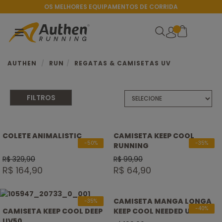
OS MELHORES EQUIPAMENTOS DE CORRIDA
AUTHEN
RUN
REGATAS & CAMISETAS UV
FILTROS
Grit
Signature
COLETE ANIMALISTIC
CAMISETA KEEP COOL
Sprint
-50%
-35%
RUNNING
Authentic Run
R$ 329,90
R$ 99,90
Essential Run
R$ 164,90
R$ 64,90
Keep Cool
CAMISETA MANGA LONGA
-35%
-40%
CAMISETA KEEP COOL DEEP
KEEP COOL NEEDED UV50
UV50