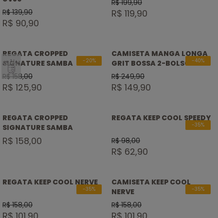
R$ 199,90
Feminino
R$ 139,90
R$ 119,90
R$ 90,90
REGATA CROPPED
CAMISETA MANGA LONGA
Street Run
SELO
-20%
-40%
SIGNATURE SAMBA
GRIT BOSSA 2-BOLSOS
ATÉ
Quilometragem Base
GERAÇÃO 2023
21KM
R$ 158,00
R$ 249,90
Longões e Provas
R$ 125,90
R$ 149,90
Intervalados de Velocidade
Fortalecimento Muscular
REGATA CROPPED
REGATA KEEP COOL SPEEDY
-35%
SIGNATURE SAMBA
R$ 158,00
R$ 98,00
R$ 62,90
Bestsellers
Novidades
REGATA KEEP COOL NERVE
CAMISETA KEEP COOL
-35%
-35%
NERVE
R$ 158,00
R$ 158,00
R$ 101,90
R$ 101,90