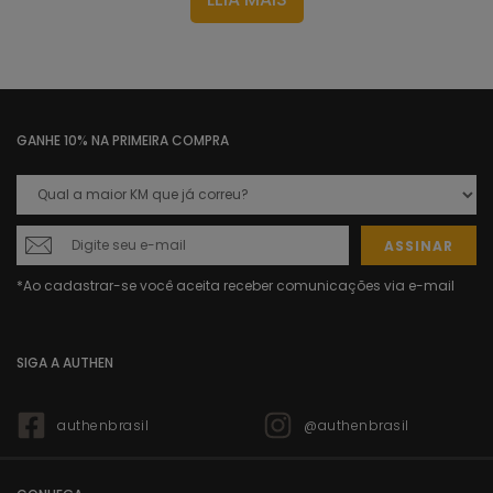
longe e focar no que realmente importa. Dessa forma, são
desenvolvidas com alta tecnologia e modelagem
projetada a partir de corpos reais!
Venha conferir mais detalhes da regata e
camiseta
corrida
de Authen e prepare-se para ir mais longe! Boas
compras!
GANHE 10% NA PRIMEIRA COMPRA
Quais os modelos de camiseta
de corrida feminina
disponíveis na Authen?
ASSINAR
Você sabia que a Authen é a única marca no mundo que
projeta peças exclusivamente para cada etapa da jornada
das corredoras? Assim, seja você iniciante ou profissional,
temos o produto certo para cada tipo de treino.
SIGA A AUTHEN
E, apesar da
camiseta corrida
estar presente
diariamente em sua rotina, são necessárias variações para
os dias frios ou para encarar longões confortavelmente.
authenbrasil
@authenbrasil
Por isso, reunimos os modelos preferidos das corredoras
authenticas nesta seção.