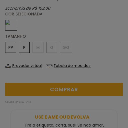
Economia de
R$ 102,00
TAMANHO
PP
P
M
G
GG
Provador virtual
Tabela de medidas
58AUFTPGCA-723
USE E AME OU DEVOLVA
Tire a etiqueta, corra, sue! Se não amar,