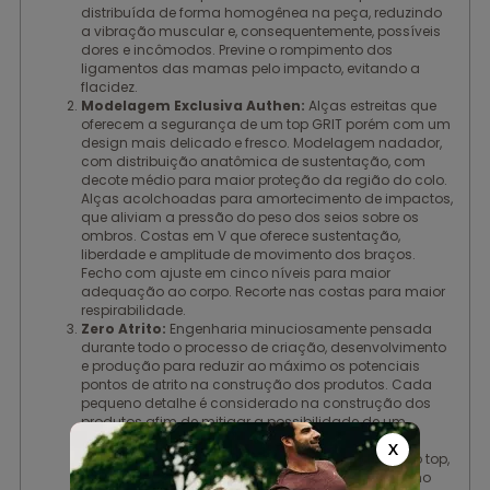
distribuída de forma homogênea na peça, reduzindo
a vibração muscular e, consequentemente, possíveis
dores e incômodos. Previne o rompimento dos
ligamentos das mamas pelo impacto, evitando a
flacidez.
Modelagem Exclusiva Authen:
Alças estreitas que
oferecem a segurança de um top GRIT porém com um
design mais delicado e fresco. Modelagem nadador,
com distribuição anatômica de sustentação, com
decote médio para maior proteção da região do colo.
Alças acolchoadas para amortecimento de impactos,
que aliviam a pressão do peso dos seios sobre os
ombros. Costas em V que oferece sustentação,
liberdade e amplitude de movimento dos braços.
Fecho com ajuste em cinco níveis para maior
adequação ao corpo. Recorte nas costas para maior
respirabilidade.
Zero Atrito:
Engenharia minuciosamente pensada
durante todo o processo de criação, desenvolvimento
e produção para reduzir ao máximo os potenciais
pontos de atrito na construção dos produtos. Cada
pequeno detalhe é considerado na construção dos
produtos afim de mitigar a possibilidade de um
ferimento por atrito. Nessa peça, as costuras
X
embutidas nas cavas e a montagem da barra do top,
com elástico encapado e costura exclusiva e fecho