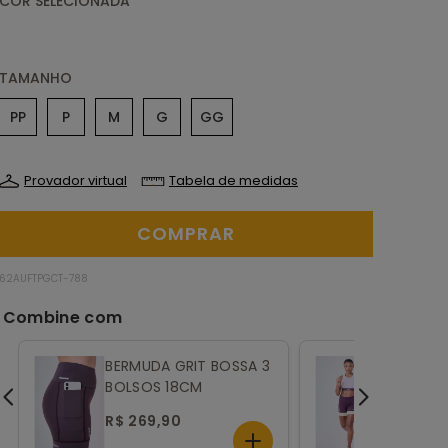
TAMANHO
PP
P
M
G
GG
Provador virtual
Tabela de medidas
62AUFTPGCT-788
BERMUDA GRIT BOSSA 3
BERMUDA
BOLSOS 18CM
BOLSOS 
R$ 269,90
R$ 269,