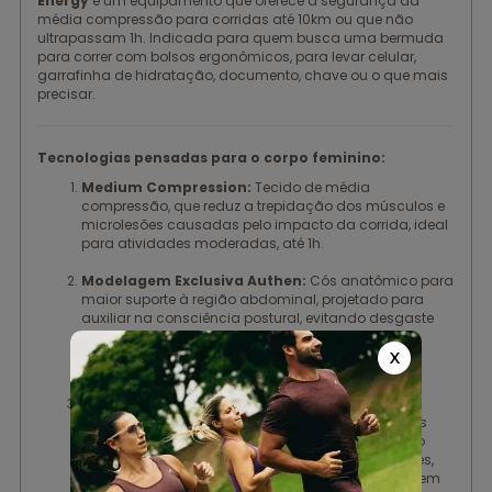
Energy
é um equipamento que oferece a segurança da
média compressão para corridas até 10km ou que não
ultrapassam 1h. Indicada para quem busca uma bermuda
para correr com bolsos ergonômicos, para levar celular,
garrafinha de hidratação, documento, chave ou o que mais
precisar.
Tecnologias pensadas para o corpo feminino:
Medium Compression:
Tecido de média
compressão, que reduz a trepidação dos músculos e
microlesões causadas pelo impacto da corrida, ideal
para atividades moderadas, até 1h.
Modelagem Exclusiva Authen:
Cós anatômico para
maior suporte à região abdominal, projetado para
auxiliar na consciência postural, evitando desgaste
na coluna e preservando a musculatura infra
abdominal. Garante ainda que a peça não fique
X
descendo durante a corrida.
Bolsos com Sistema de Estabilização:
Bolsos
estrategicamente e ergonomicamente localizados
que permitem levar consigo tudo que é necessário
para sua corrida: hidratação, alimentação, chaves,
celular, dinheiro, cartão, etc., de maneira segura, sem