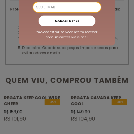
Prolongue a vida útil das suas peças com essas dicas:
Vire a peça do avesso e lave logo após o uso com
CADASTRE-SE
sabão neutro e água fria.
Lave suas peças à mão.
*Ao cadastrar-se você aceita receber
Seque em local ventilado.
comunicações via e-mail
Evite deixar de molho e torcer. Não utilizar alvejantes,
amaciantes, produtos químicos e água quente.
Dica extra: Guarde suas peças limpas e secas para
evitar odores e mofo.
QUEM VIU, COMPROU TAMBÉM
REGATA KEEP COOL WIDE
REGATA CAVADA KEEP
-35%
-30%
CHEER
COOL
R$ 158,00
R$ 149,90
R$ 101,90
R$ 104,90