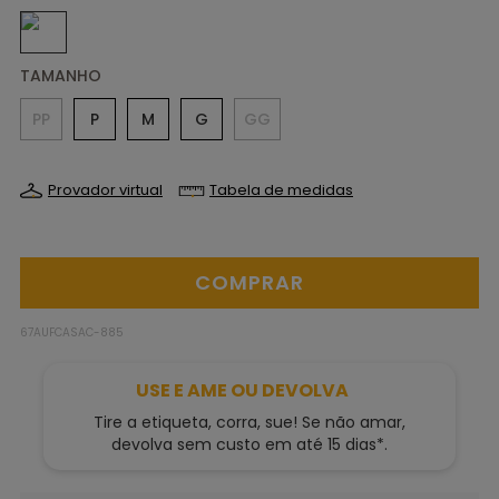
TAMANHO
PP
P
M
G
GG
Provador virtual
Tabela de medidas
67AUFCASAC-885
USE E AME OU DEVOLVA
Tire a etiqueta, corra, sue! Se não amar,
devolva sem custo em até 15 dias*.