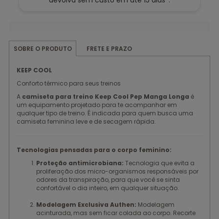
devolva sem custo em até 15 dias*.
FRETE E PRAZO
SOBRE O PRODUTO
KEEP COOL
Conforto térmico para seus treinos
A
camiseta para treino Keep Cool Pep Manga Longa
é
um equipamento projetado para te acompanhar em
qualquer tipo de treino. É indicada para quem busca uma
camiseta feminina leve e de secagem rápida.
Tecnologias pensadas para o corpo feminino:
Proteção antimicrobiana:
Tecnologia que evita a
proliferação dos micro-organismos responsáveis por
odores da transpiração, para que você se sinta
confortável o dia inteiro, em qualquer situação.
Modelagem Exclusiva Authen:
Modelagem
acinturada, mas sem ficar colada ao corpo. Recorte