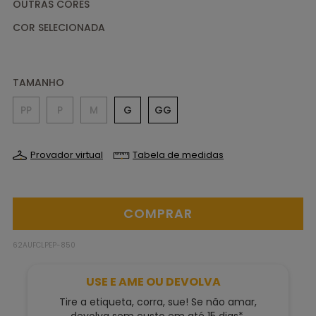
OUTRAS CORES
TAMANHO
PP
P
M
G
GG
Provador virtual
Tabela de medidas
62AUFCLPEP-850
USE E AME OU DEVOLVA
Tire a etiqueta, corra, sue! Se não amar,