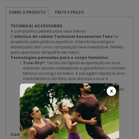
FRETE E PRAZO
SOBRE O PRODUTO
TECHNICAL ACCESSORIES
A companhia perfeita para seus treinos
O
elástico de cabelo Technical Accessories Take
foi
projetado para prática esportiva. O tecido tecnológico
elastilizado, tem uma composição leve e respirável. Perfeito
para que nada atrapalhe seu treino.
Tecnologias pensadas para o corpo feminino:
True-Dry®:
Tecido de rápida evaporação do suor,
evitando odores indesejáveis e garantindo o conforto
térmico ao longo do treino. A secagem rápida é uma
característica da fibra, que absorve o suor e
transporta-o para fora do tecido facilitando a
evaporação e ajudando a manter a temperatura do
X
corpo regulada. Tecido seca mais rapidamente
auxiliando na performance.
Modelagem Exclusiva Authen:
Modelagem
anatômica, com tecido elastizado. Toque macio,
fresco e com alta durabilidade. Logo refletivo.
Composição: