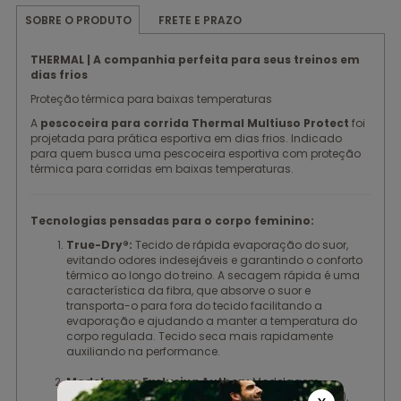
FRETE E PRAZO
SOBRE O PRODUTO
THERMAL | A companhia perfeita para seus treinos em
dias frios
Proteção térmica para baixas temperaturas
A
pescoceira para corrida Thermal Multiuso Protect
foi
projetada para prática esportiva em dias frios. Indicado
para quem busca uma pescoceira esportiva com proteção
térmica para corridas em baixas temperaturas.
Tecnologias pensadas para o corpo feminino:
True-Dry®:
Tecido de rápida evaporação do suor,
evitando odores indesejáveis e garantindo o conforto
térmico ao longo do treino. A secagem rápida é uma
característica da fibra, que absorve o suor e
transporta-o para fora do tecido facilitando a
evaporação e ajudando a manter a temperatura do
corpo regulada. Tecido seca mais rapidamente
auxiliando na performance.
Modelagem Exclusiva Authen:
Modelagem
anatômica em malha térmica pesada (245g/m2),