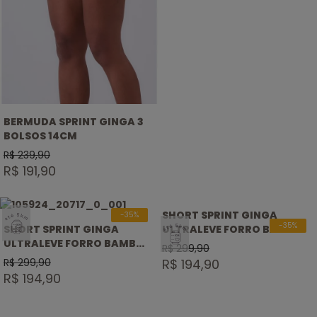
Intervalados de Velocidade
Bestsellers
Novidades
BERMUDA SPRINT GINGA 3
BOLSOS 14CM
R$ 239,90
R$ 191,90
SELO
SHORT SPRINT GINGA
-35%
SELO
ATÉ
-35%
SHORT SPRINT GINGA
ULTRALEVE FORRO BAMBU 1
PP
ATÉ
5KM
ULTRALEVE FORRO BAMBU 1
BOLSO SPLIT COS DE
5KM
R$ 299,90
P
BOLSO COS DE ELASTICO
ELASTICO 7CM SELADO
R$ 299,90
R$ 194,90
M
7CM SELADO
R$ 194,90
G
GG