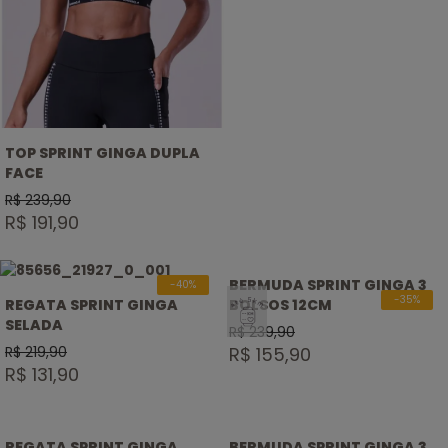
TOP SPRINT GINGA DUPLA
FACE
R$ 239,90
R$ 191,90
BERMUDA SPRINT GINGA 3
-40%
SELO
-35%
REGATA SPRINT GINGA
BOLSOS 12CM
ATÉ
SELADA
5KM
R$ 239,90
R$ 219,90
R$ 155,90
R$ 131,90
REGATA SPRINT GINGA
BERMUDA SPRINT GINGA 3