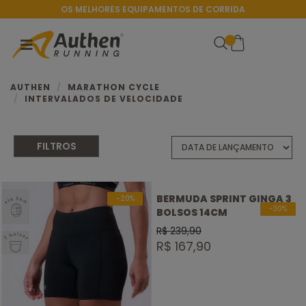
OS MELHORES EQUIPAMENTOS DE CORRIDA
AUTHEN
MARATHON CYCLE
INTERVALADOS DE VELOCIDADE
FILTROS
Sprint
SELO
BERMUDA SPRINT GINGA 3
-20%
ATÉ
-30%
BOLSOS 14CM
5KM
Feminino
R$ 239,90
SELO 3
R$ 167,90
BOLSOS
Street Run