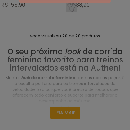
R$ 155,90
R$ 188,90
SELO 1
BOLSO
Você visualizou
20
de
20
produtos
O seu próximo
look
de corrida
feminino favorito para treinos
intervalados está na Authen!
Montar
look
de corrida feminino
com as nossas peças é
a escolha perfeita para os treinos intervalados de
velocidade. Isso porque você precisa de roupas que
oferecem todo conforto e suporte para melhorar o
desempenho ao máximo.
Pensando nisso, a Authen une tecnologia e
design thinking
LEIA MAIS
em modelagens que potencializam seus movimentos,
proporcionando segurança e comodidade para suas
corridas. Assim, você tem mais potência nos
treinos de