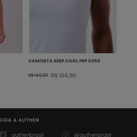
Composição:
Poliamida
Prolongue a vida útil das suas peças com essas
dicas:
Vire a peça do avesso e lave logo após o uso
com sabão neutro e água fria.
CAMISETA KEEP COOL PEP UV50
CAMIS
Lave suas peças à mão.
Seque em local ventilado.
Evite deixar de molho e torcer. Não utilizar
R$ 104,90
R$ 149,90
R$ 139
alvejantes, amaciantes, produtos químicos e
água quente.
Dica extra: Guarde suas peças limpas e secas
para evitar odores e mofo.
SIGA A AUTHEN
authenbrasil
@authenbrasil