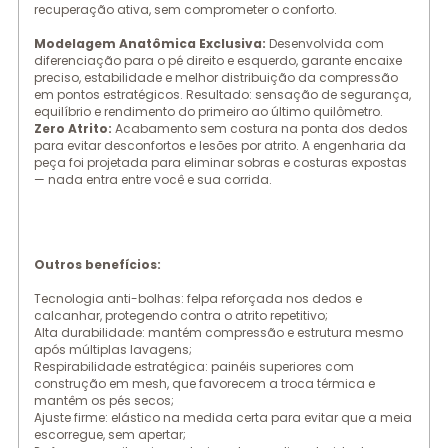
recuperação ativa, sem comprometer o conforto.
Modelagem Anatômica Exclusiva:
Desenvolvida com
diferenciação para o pé direito e esquerdo, garante encaixe
preciso, estabilidade e melhor distribuição da compressão
em pontos estratégicos. Resultado: sensação de segurança,
equilíbrio e rendimento do primeiro ao último quilômetro.
Zero Atrito:
Acabamento sem costura na ponta dos dedos
para evitar desconfortos e lesões por atrito. A engenharia da
peça foi projetada para eliminar sobras e costuras expostas
— nada entra entre você e sua corrida.
Outros benefícios:
Tecnologia anti-bolhas: felpa reforçada nos dedos e
calcanhar, protegendo contra o atrito repetitivo;
Alta durabilidade: mantém compressão e estrutura mesmo
após múltiplas lavagens;
Respirabilidade estratégica: painéis superiores com
construção em mesh, que favorecem a troca térmica e
mantêm os pés secos;
Ajuste firme: elástico na medida certa para evitar que a meia
escorregue, sem apertar;