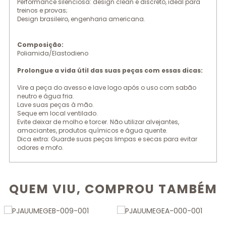
Performance silenciosa: design clean e discreto, ideal para
treinos e provas;
Design brasileiro, engenharia americana.
Composição:
Poliamida/Elastodieno
Prolongue a vida útil das suas peças com essas dicas:
Vire a peça do avesso e lave logo após o uso com sabão
neutro e água fria.
Lave suas peças à mão.
Seque em local ventilado.
Evite deixar de molho e torcer. Não utilizar alvejantes,
amaciantes, produtos químicos e água quente.
Dica extra: Guarde suas peças limpas e secas para evitar
odores e mofo.
QUEM VIU, COMPROU TAMBÉM