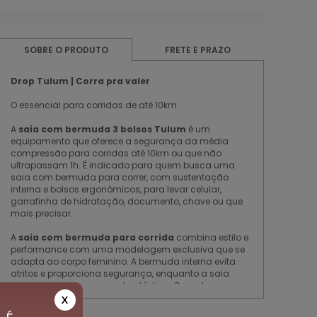
FRETE E PRAZO
SOBRE O PRODUTO
Drop Tulum | Corra pra valer
O essencial para corridas de até 10km
A
saia com bermuda 3 bolsos Tulum
é um
equipamento que oferece a segurança da média
compressão para corridas até 10km ou que não
ultrapassam 1h. É indicado para quem busca uma
saia com bermuda para correr, com sustentação
interna e bolsos ergonômicos, para levar celular,
garrafinha de hidratação, documento, chave ou que
mais precisar.
A
saia com bermuda para corrida
combina estilo e
performance com uma modelagem exclusiva que se
adapta ao corpo feminino. A bermuda interna evita
atritos e proporciona segurança, enquanto a saia
externa garante um visual autêntico. Garanta a sua e
corra com confiança e conforto!
X