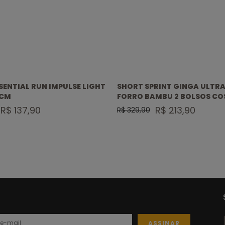
SENTIAL RUN IMPULSE LIGHT
SHORT SPRINT GINGA ULTRA
7CM
FORRO BAMBU 2 BOLSOS CO
C/ ZIPER 7CM SELADO
R$ 137,90
R$ 213,90
R$ 329,90
ASSINAR