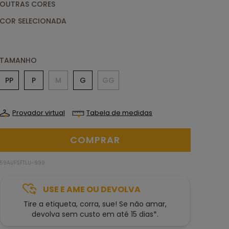
OUTRAS CORES
TAMANHO
PP
P
M
G
GG
Provador virtual
Tabela de medidas
59AUFSFTLU-999
USE E AME OU DEVOLVA
Tire a etiqueta, corra, sue! Se não amar,
devolva sem custo em até 15 dias*.