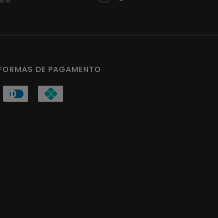
alvejantes, amaciantes, produtos químicos e
água quente.
Dica extra:
Guarde suas peças limpas e secas
para evitar odores e mofo.
FORMAS DE PAGAMENTO