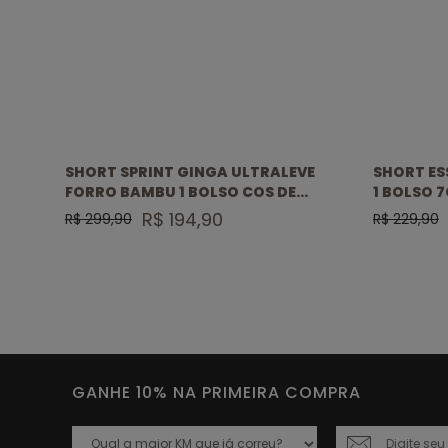
RE
SHORT SPRINT GINGA ULTRALEVE
SHORT ES
FORRO BAMBU 1 BOLSO COS DE
1 BOLSO 
ELASTICO 7CM SELADO
R$ 194,90
R$ 299,90
R$ 229,90
GANHE 10% NA PRIMEIRA COMPRA