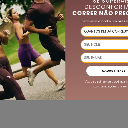
SE SUPERAR
DESCONFORTÁ
CORRER NÃO PRE
Inscreva-se e receba
um prese
QUEM VIU, COMPROU TAMBÉM
-40%
CADASTRE-SE
*Ao cadastrar-se você aceit
comunicações via e-