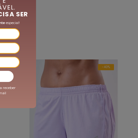
 É
Tecnologias pensadas para o corpo feminino:
VEL.
Medium Compression:
Tecido de média
CISA SER
compressão, que reduz a tripidação dos
músculos e microlesões causadas pelo
impacto da corrida, ideal para atividades
nte
especial!
moderadas, até 1h.
Modelagem Exclusiva Authen:
Combinação
de saia externa com modelagem ergonômica,
tecido ultraleve e elastizado, com acabamentos
selados, garantindo conforto e flexibilidade, com
bermuda interna de média compressão. Cós
anatômico para maior suporte à região
abdominal, projetado para auxiliar na
-35%
-40%
consciência postural, evitando desgaste na
coluna e preservando a musculatura infra-
abdominal. Garante ainda que a peça não
fique descendo durante a corrida. Barra da saia
a receber
cortada a fio para garantir a leveza, caimento e
mail
movimento da peça.
Bolsos com Sistema de Estabilização:
Bolsos
estrategicamente e ergonomicamente
localizados, e com sistema de abertura que
oferece maior segurança para os objetos.
Permitem levar consigo tudo o que é necessário
para sua corrida: hidratação, alimentação,
chaves, celular, dinheiro, cartão, etc., de maneira