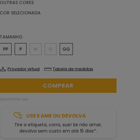
OUTRAS CORES
TAMANHO
PP
P
M
G
GG
Provador virtual
Tabela de medidas
56AUFTPSTM-664
USE E AME OU DEVOLVA
Tire a etiqueta, corra, sue! Se não amar,
devolva sem custo em até 15 dias*.