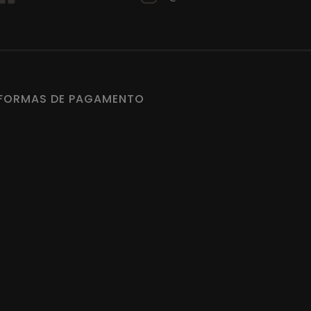
Dica extra: Guarde suas peças limpas e secas
para evitar odores e mofo.
FORMAS DE PAGAMENTO