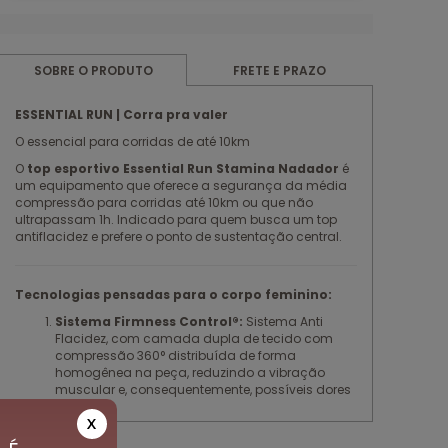
FRETE E PRAZO
SOBRE O PRODUTO
ESSENTIAL RUN | Corra pra valer
O essencial para corridas de até 10km
O
top esportivo Essential Run Stamina Nadador
é
um equipamento que oferece a segurança da média
compressão para corridas até 10km ou que não
ultrapassam 1h. Indicado para quem busca um top
antiflacidez e prefere o ponto de sustentação central.
Tecnologias pensadas para o corpo feminino:
Sistema Firmness Control®:
Sistema Anti
Flacidez, com camada dupla de tecido com
compressão 360° distribuída de forma
homogênea na peça, reduzindo a vibração
muscular e, consequentemente, possíveis dores
e incômodos. Previne o rompimento dos
X
ligamentos das mamas pelo impacto, evitando
a flacidez.