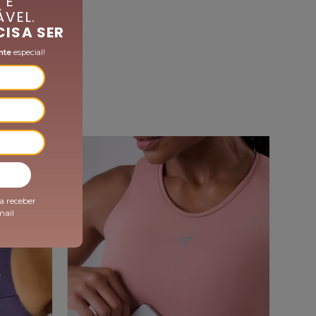
 É
VEL.
Modelagem Exclusiva Authen:
Modelagem
CISA SER
nadador, que oferece liberdade e amplitude de
movimento dos braços, com distribuição
nte
especial!
anatômica de sustentação. Ideal para quem
prefere o ponto de sustentação central. Decote
médio e redondo, com abertura para bojo*, para
você usar o modelo que mais se adequa aos
seus seios.
Zero Atrito:
Engenharia minuciosamente
pensada durante todo o processo de criação,
desenvolvimento e produção para reduzir ao
-35%
máximo os potenciais pontos de atrito na
construção dos produtos. Cada pequeno
detalhe é considerado na construção dos
produtos afim de mitigar a possibilidade de um
a receber
ferimento por atrito.
mail
Outros benefícios:
Média compressão e alta cobertura (zero
transparência);
Tecnologia True-Dry® de rápida evaporação do
suor, evitando odores indesejáveis e garantindo
o conforto térmico ao longo do treino;
Tecido sustentável | Garrafas PET são base do