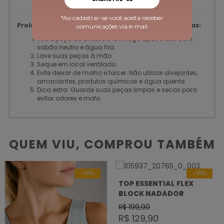
*Ao cadastrar-se você aceita receber
Prolongue a vida útil das suas peças com essas dicas:
comunicações via e-mail
Vire a peça do avesso e lave logo após o uso com
sabão neutro e água fria.
Lave suas peças à mão.
Seque em local ventilado.
Evite deixar de molho e torcer. Não utilizar alvejantes,
amaciantes, produtos químicos e água quente.
Dica extra: Guarde suas peças limpas e secas para
evitar odores e mofo.
QUEM VIU, COMPROU TAMBÉM
-35%
-35%
TOP ESSENTIAL FLEX
BLOCK NADADOR
R$ 199,90
R$ 129,90