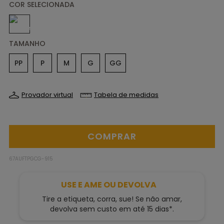
TAMANHO
PP
P
M
G
GG
Provador virtual
Tabela de medidas
67AUFTPGCG-915
USE E AME OU DEVOLVA
Tire a etiqueta, corra, sue! Se não amar,
devolva sem custo em até 15 dias*.