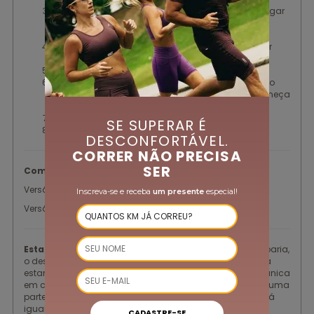
Bolso interno na parte da frente, perfeito para carregar
chave, cartão ou gel sem que balancem ou
atrapalhem sua corrida;
Barra com elástico encapado de 4 cm para maior
suporte e fixação;
Bojo removível;
Forro com costura vertical no centro que bloqueia o
deslocamento do bojo, garantindo que ele permaneça
no mesmo lugar do início ao fim da corrida;
Logo Refletivo;
SE SUPERAR É
Proteção Solar FPU 50+.
DESCONFORTÁVEL.
CORRER NÃO PRECISA
SER
Composição:
Versão lisa: Poliamida/ Elastano
Inscreva-se e receba
um presente
especial!
Versão estampada: Poliamida/ Poliéster/ Elastano
Estampas:
Estampa corrida = Nessa técnica de estamparia,
o desenho é impresso no rolo de tecido, dessa maneira a
estampa é recortada e oferece uma estética diferente e única
em cada produto. Cada parte do rapport se posiciona numa
parte diferente da modelagem, isto é, nenhuma peça será
igual a outra.
CADASTRE-SE