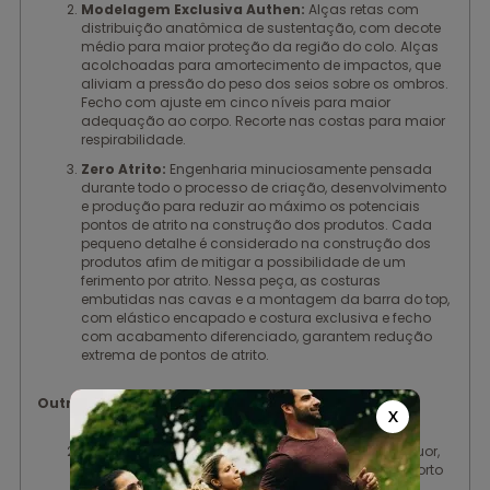
Modelagem Exclusiva Authen:
Alças retas com
distribuição anatômica de sustentação, com decote
médio para maior proteção da região do colo. Alças
acolchoadas para amortecimento de impactos, que
aliviam a pressão do peso dos seios sobre os ombros.
Fecho com ajuste em cinco níveis para maior
adequação ao corpo. Recorte nas costas para maior
respirabilidade.
Zero Atrito:
Engenharia minuciosamente pensada
durante todo o processo de criação, desenvolvimento
e produção para reduzir ao máximo os potenciais
pontos de atrito na construção dos produtos. Cada
pequeno detalhe é considerado na construção dos
produtos afim de mitigar a possibilidade de um
ferimento por atrito. Nessa peça, as costuras
embutidas nas cavas e a montagem da barra do top,
com elástico encapado e costura exclusiva e fecho
com acabamento diferenciado, garantem redução
extrema de pontos de atrito.
Outros benefícios:
X
Alta Compressão;
Tecnologia True-Dry® de rápida evaporação do suor,
evitando odores indesejáveis e garantindo o conforto
térmico ao longo do treino; Zero transparência;