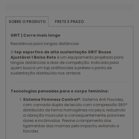
FRETE E PRAZO
SOBRE O PRODUTO
GRIT | Corra mais longe
Resistência para longas distâncias
O
top esportivo de alta sustentação GRIT Bossa
Ajustável 1 Bolso Reto
é um equipamento projetado para
longas distâncias e dias de competição. Indicado para
quem busca um top antiflacidez e prefere o ponto de
sustentação distribuído nos ombros.
Tecnologias pensadas para o corpo feminino:
Sistema Firmness Control®:
Sistema Anti Flacidez,
com camada dupla de tecido com compressão 360°
distribuída de forma homogênea na peça, reduzindo
a vibração muscular e, consequentemente, possíveis
dores e incômodos. Previne o rompimento dos
ligamentos das mamas pelo impacto, evitando a
flacidez.