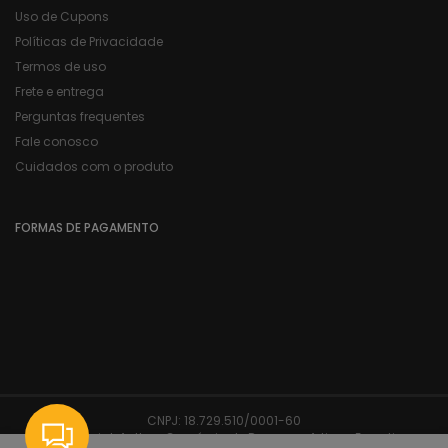
Uso de Cupons
Políticas de Privacidade
Termos de uso
Frete e entrega
Perguntas frequentes
Fale conosco
Cuidados com o produto
FORMAS DE PAGAMENTO
CNPJ:
18.729.510/0001-60
Razão Social:
Authen Comércio de Roupas e Artigos Esportivos