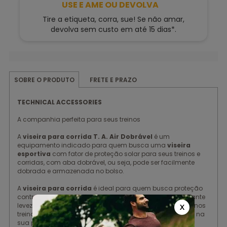
USE E AME OU DEVOLVA
Tire a etiqueta, corra, sue! Se não amar,
devolva sem custo em até 15 dias*.
FRETE E PRAZO
SOBRE O PRODUTO
TECHNICAL ACCESSORIES
A companhia perfeita para seus treinos
A
viseira para corrida T. A. Air Dobrável
é um
equipamento indicado para quem busca uma
viseira
esportiva
com fator de proteção solar para seus treinos e
corridas, com aba dobrável, ou seja, pode ser facilmente
dobrada e armazenada no bolso.
A
viseira para corrida
é ideal para quem busca proteção
contra o Sol sem abrir mão do conforto. Seu design garante
leveza e ventilação, mantendo a cabeça fresca mesmo nos
X
treinos mais intensos. Garanta a sua e mantenha o foco na
sua performance.