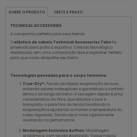
FRETE E PRAZO
SOBRE O PRODUTO
TECHNICAL ACCESSORIES
A companhia perfeita para seus treinos
O
elástico de cabelo Technical Accessories Take
foi
projetado para prática esportiva. O tecido tecnológico
elastilizado, tem uma composição leve e respirável. Perfeito
para que nada atrapalhe seu treino.
Tecnologias pensadas para o corpo feminino:
True-Dry®:
Tecido de rápida evaporação do suor,
evitando odores indesejáveis e garantindo o conforto
térmico ao longo do treino. A secagem rápida é uma
característica da fibra, que absorve o suor e
transporta-o para fora do tecido facilitando a
evaporação e ajudando a manter a temperatura do
corpo regulada. Tecido seca mais rapidamente
auxiliando na performance.
Modelagem Exclusiva Authen:
Modelagem
anatômica, com tecido elastizado. Toque macio,