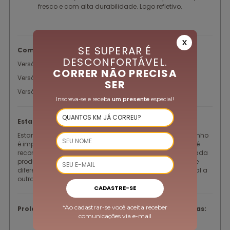
fresco e com alta durabilidade. Logo refletivo.
X
SE SUPERAR É
Composição:
DESCONFORTÁVEL.
Versão lisa: Poliamina/ Elastano
CORRER NÃO PRECISA
Versão estampada: Poliéster/ Elastano
SER
Versão flúor: Poliéster/ Elastano
Inscreva-se e receba
um presente
especial!
Estampas:
Estampa corrida = Nessa técnica de estamparia, o desenho
é impresso no rolo de tecido, dessa maneira a estampa é
recortada e oferece uma estética diferente e única em cada
produto. Cada parte do rapport se posiciona numa parte
diferente da modelagem, isto é, nenhuma peça será igual a
outra.
CADASTRE-SE
*Ao cadastrar-se você aceita receber
Prolongue a vida útil das suas peças com essas dicas:
comunicações via e-mail
Vire a peça do avesso e lave logo após o uso com