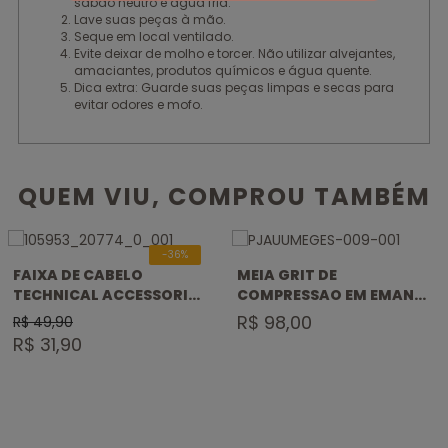
sabão neutro e água fria.
Lave suas peças à mão.
Seque em local ventilado.
Evite deixar de molho e torcer. Não utilizar alvejantes,
amaciantes, produtos químicos e água quente.
Dica extra: Guarde suas peças limpas e secas para
evitar odores e mofo.
QUEM VIU, COMPROU TAMBÉM
-36%
FAIXA DE CABELO
MEIA GRIT DE
TECHNICAL ACCESSORIES
COMPRESSAO EM EMANA
INSURE
CANO BAIXO
R$ 98,00
R$ 49,90
R$ 31,90