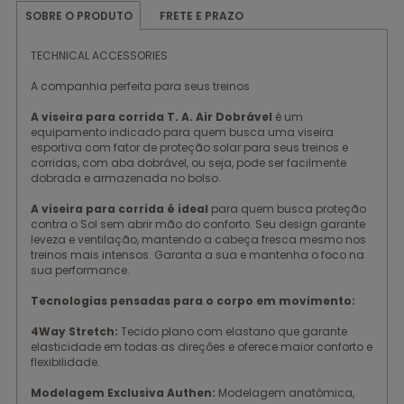
FRETE E PRAZO
SOBRE O PRODUTO
TECHNICAL ACCESSORIES
A companhia perfeita para seus treinos
A viseira para corrida T. A. Air Dobrável
é um
equipamento indicado para quem busca uma viseira
esportiva com fator de proteção solar para seus treinos e
corridas, com aba dobrável, ou seja, pode ser facilmente
dobrada e armazenada no bolso.
A viseira para corrida é ideal
para quem busca proteção
contra o Sol sem abrir mão do conforto. Seu design garante
leveza e ventilação, mantendo a cabeça fresca mesmo nos
treinos mais intensos. Garanta a sua e mantenha o foco na
sua performance.
Tecnologias pensadas para o corpo em movimento:
4Way Stretch:
Tecido plano com elastano que garante
elasticidade em todas as direções e oferece maior conforto e
flexibilidade.
Modelagem Exclusiva Authen:
Modelagem anatômica,