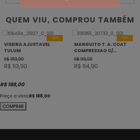
QUEM VIU, COMPROU TAMBÉM
-40%
-35%
VISEIRA AJUSTAVEL
MANGUITO T. A. COAT
TULUM
COMPRESSAO C/
ABERTURA P/ RELOGIO E
R$ 189,90
R$ 99,90
DEDEIRA
R$ 113,90
R$ 64,90
R$ 188,00
Preço a vista:
R$ 188,00
COMPRAR