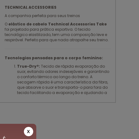
TECHNICAL ACCESSORIES
A companhia perfeita para seus treinos
O
elástico de cabelo Technical Accessories Take
foi projetado para prática esportiva. O tecido
tecnológico elastilizado, tem uma composição leve e
respirável. Perfeito para que nada atrapalhe seu treino.
Tecnologias pensadas para o corpo feminino:
True-Dry®:
Tecido de rápida evaporação do
suor, evitando odores indesejáveis e garantindo
o conforto térmico ao longo do treino. A
secagem rápida é uma característica da fibra,
que absorve o suor e transporta-o para fora do
tecido facilitando a evaporação e ajudando a
manter a temperatura do corpo regulada.
Tecido seca mais rapidamente auxiliando na
performance.
Modelagem Exclusiva Authen:
Modelagem
anatômica, com tecido elastizado. Toque
macio, fresco e com alta durabilidade. Logo
X
refletivo.