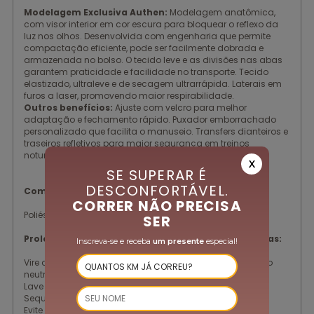
Modelagem Exclusiva Authen:
Modelagem anatômica,
com visor interior em cor escura para bloquear o reflexo da
luz nos olhos. Desenvolvida com engenharia que permite
compactação eficiente, pode ser facilmente dobrada e
armazenada no bolso. O tecido leve e as divisões nas abas
garantem praticidade e facilidade no transporte. Tecido
elastizado, ultraleve e de secagem ultrarrápida. Laterais em
furos a laser, promovendo maior respirabilidade.
Outros benefícios:
Ajuste com velcro para melhor
adaptação e fechamento rápido. Puxador emborrachado
personalizado que facilita o manuseio. Transfers dianteiros e
traseiros refletivos para maior segurança em treinos
noturnos.
X
SE SUPERAR É
DESCONFORTÁVEL.
Composição:
CORRER NÃO PRECISA
Poliéster/ Elastano
SER
Prolongue a vida útil das suas peças com essas dicas:
Inscreva-se e receba
um presente
especial!
Vire a peça do avesso e lave logo após o uso com sabão
neutro e água fria.
Lave suas peças à mão.
Seque em local ventilado.
Evite deixar de molho e torcer. Não utilize alvejantes,