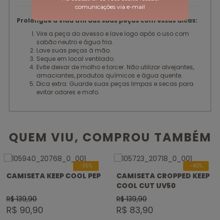
comunicações via e-mail
Prolongue a vida útil das suas peças com essas dicas:
Vire a peça do avesso e lave logo após o uso com
sabão neutro e água fria.
Lave suas peças à mão.
Seque em local ventilado.
Evite deixar de molho e torcer. Não utilizar alvejantes,
amaciantes, produtos químicos e água quente.
Dica extra: Guarde suas peças limpas e secas para
evitar odores e mofo.
QUEM VIU, COMPROU TAMBÉM
-35%
-40%
CAMISETA KEEP COOL PEP
CAMISETA CROPPED KEEP
COOL CUT UV50
R$ 139,90
R$ 139,90
R$ 90,90
R$ 83,90