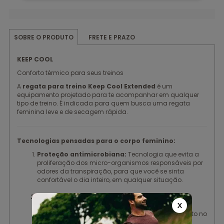
FRETE E PRAZO
SOBRE O PRODUTO
KEEP COOL
Conforto térmico para seus treinos
A
regata para treino Keep Cool Extended
é um
equipamento projetado para te acompanhar em qualquer
tipo de treino. É indicada para quem busca uma regata
feminina leve e de secagem rápida.
Tecnologias pensadas para o corpo feminino:
Proteção antimicrobiana:
Tecnologia que evita a
proliferação dos micro-organismos responsáveis por
odores da transpiração, para que você se sinta
confortável o dia inteiro, em qualquer situação.
Modelagem Exclusiva Authen:
Modelagem
levemente alongada, que oferece maior conforto
X
estético. Tecido com elastano que garante conforto no
vestir e excelente caimento. Costas nadador.